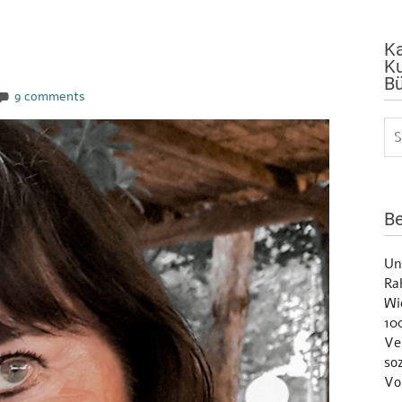
Ka
K
B
9 comments
Be
Un
Ra
Wie
10
Ve
soz
Vol