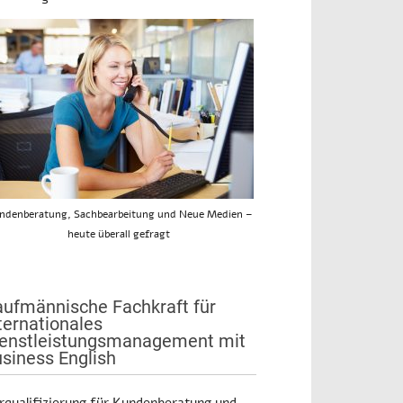
ndenberatung, Sachbearbeitung und Neue Medien –
heute überall gefragt
ufmännische Fachkraft für
ternationales
enstleistungsmanagement mit
siness English
rqualifizierung für Kundenberatung und