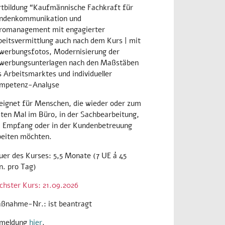
rtbildung
“Kaufmännische Fachkraft für
ndenkommunikation und
romanagement mit engagierter
beitsvermittlung auch nach dem Kurs
| mit
werbungsfotos, Modernisierung der
werbungsunterlagen nach den Maßstäben
 Arbeitsmarktes und individueller
mpetenz-Analyse
eignet für Menschen, die wieder oder zum
sten Mal im Büro, in der Sachbearbeitung,
 Empfang oder in der Kundenbetreuung
beiten möchten.
uer des Kurses: 5,5 Monate (7 UE á 45
n. pro Tag)
chster Kurs: 21.09.2026
ßnahme-Nr.: ist beantragt
meldung
hier
.