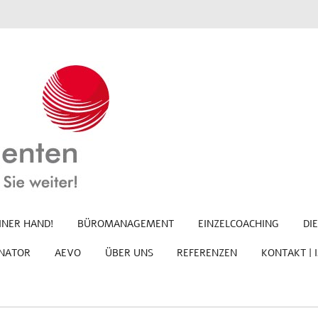
INER HAND!
BÜROMANAGEMENT
EINZELCOACHING
DI
NATOR
AEVO
ÜBER UNS
REFERENZEN
KONTAKT |