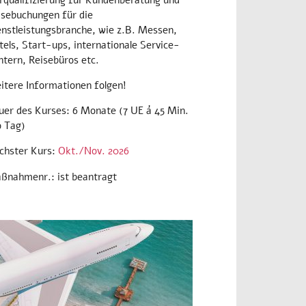
isebuchungen für die
enstleistungsbranche, wie z.B. Messen,
els, Start-ups, internationale Service-
ntern, Reisebüros etc.
itere Informationen folgen!
uer des Kurses: 6 Monate (7 UE á 45 Min.
o Tag)
chster Kurs:
Okt./Nov. 2026
ßnahmenr.: ist beantragt