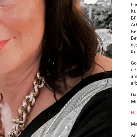
Fo
Ku
Bü
Ar
Be
Be
des
Ko
Ge
er
am
ar
Da
Mi
Nä
Ma
An