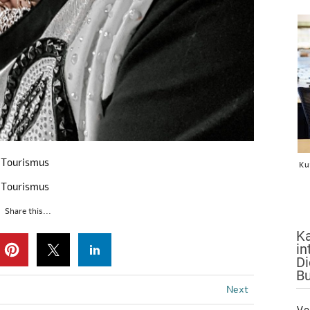
 Tourismus
Ku
 Tourismus
Share this...
Ka
in
Di
Bu
Next
Vo