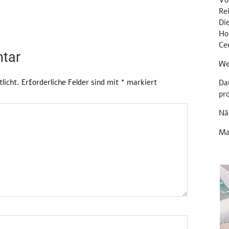
Re
Di
Hot
Ce
tar
We
licht.
Erforderliche Felder sind mit
*
markiert
Da
pr
Nä
Ma