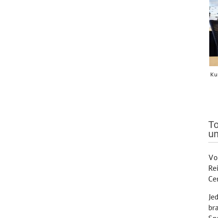
Ku
To
un
Vo
Re
Ce
Je
bra