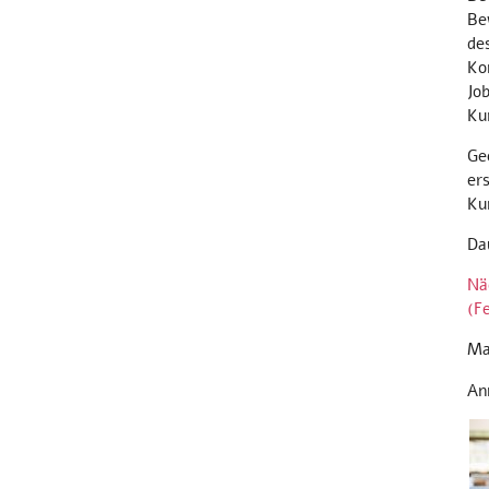
Be
des
Ko
Jo
Ku
Ge
er
Ku
Da
Nä
(F
Ma
An