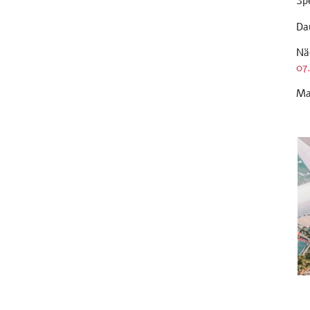
Sp
Da
Nä
07
Ma