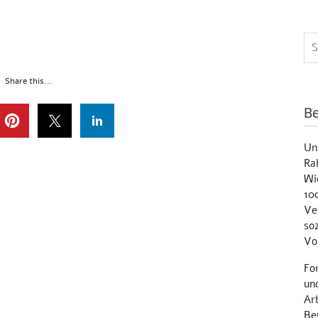
Share this...
Be
Un
Ra
Wie
10
Ve
soz
Vol
Fo
un
Ar
Be